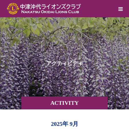
ア
ク
テ
ィ
ビ
テ
ィ
ACTIVITY
2025年 9月