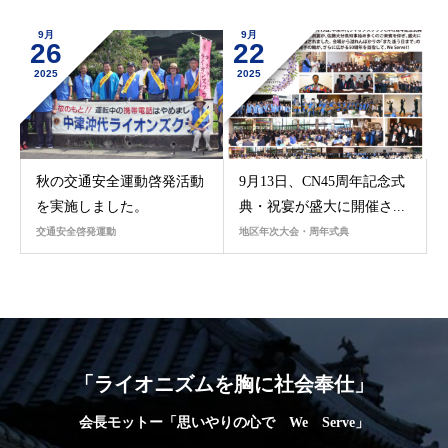
9月
9月
26
22
2025
2025
秋の交通安全運動啓発活動
9月13日、CN45周年記念式
を実施しました。
典・祝宴が盛大に開催さ...
交通安全啓発運動
地区年次大会・周年式典
「ライオニズムを胸に社会奉仕」
会長モットー「思いやりの心で We Serve」