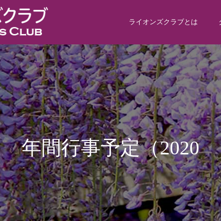
ライオンズクラブとは
間
行
事
予
定
（
2
0
2
0
年
7
月
～