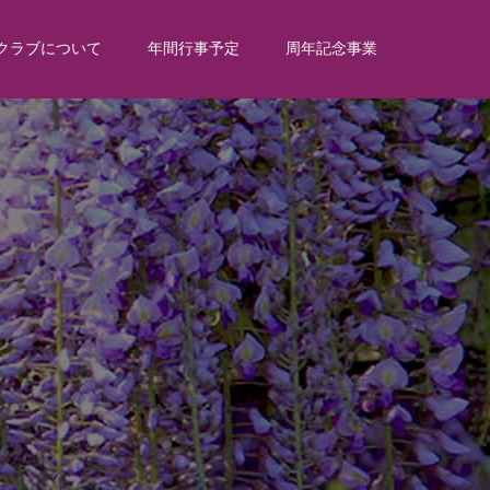
クラブについて
年間行事予定
周年記念事業
2
0
2
1