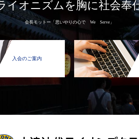
ライオニズムを胸に社会奉
会長モットー「思いやりの心で We Serve」
入会のご案内