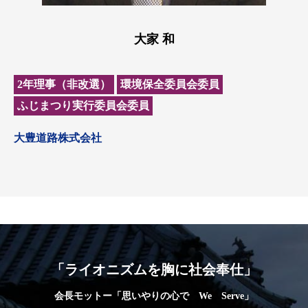
大家 和
2年理事（非改選）
環境保全委員会委員
ふじまつり実行委員会委員
大豊道路株式会社
「ライオニズムを胸に社会奉仕」
会長モットー「思いやりの心で We Serve」