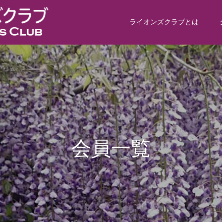
ライオンズクラブとは
会
員
一
覧