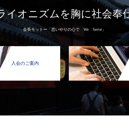
ライオニズムを胸に社会奉
会長モットー「思いやりの心で We Serve」
入会のご案内